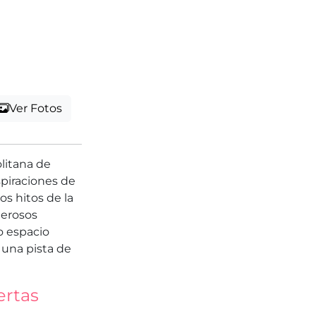
Ver Fotos
litana de
spiraciones de
os hitos de la
derosos
o espacio
 una pista de
ertas